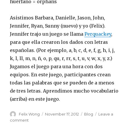
huérfano = orphans
Asistimos Barbara, Danielle, Jason, John,
Jennifer, Ryan, Sunny (nuevo) y yo (Felix).
Jennifer trajo un juego se llama
Perquackey
,
para que ella crearon los dados con letras
españolas. (Por ejemplo, a, b, c, d, e, f, g, h, i, j,
k, l, ll, m, n, ñ, o, p, qu, r, rr, s, t, u, v, w, x, y, z.)
Jugamos el juego para una hora con dos
equipos. En este juego, participantes crean
todas las palabras que se pueden de a menos
de tres letras. Aprendimos mucho vocabulario
(arriba) en este juego.
Author
Posted
Categories
Felix Wong
November 17, 2012
Blog
Leave a
on
on
comment
Conversation