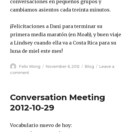
conversaciones en pequeños grupos y
cambiamos asientos cada treinta minutos.
¡Felicitaciones a Dani para terminar su
primera media maratón (en Moab), y buen viaje
a Lindsey cuando ella va a Costa Rica para su
luna de miel este mes!
Author
Posted
Categories
Felix Wong
November 6, 2012
Blog
Leave a
on
on
comment
Conversation
Meeting
2012-
Conversation Meeting
11-
05
2012-10-29
Vocabulario nuevo de hoy: