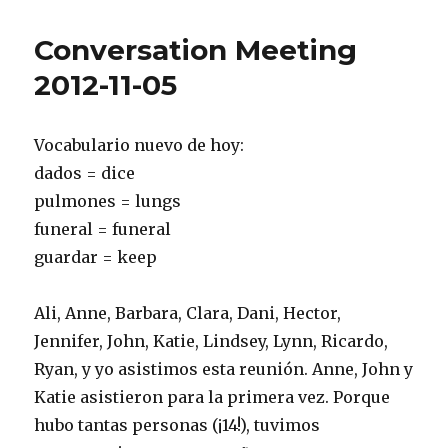
Meeting
2012-
Conversation Meeting
11-
12
2012-11-05
Vocabulario nuevo de hoy:
dados = dice
pulmones = lungs
funeral = funeral
guardar = keep
Ali, Anne, Barbara, Clara, Dani, Hector,
Jennifer, John, Katie, Lindsey, Lynn, Ricardo,
Ryan, y yo asistimos esta reunión. Anne, John y
Katie asistieron para la primera vez. Porque
hubo tantas personas (¡14!), tuvimos