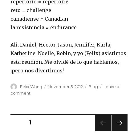
repertorio = repertoire
reto = challenge
canadiense = Canadian
la resistencia = endurance
Ali, Daniel, Hector, Jason, Jennifer, Karla,
Katherine, Noelle, Robin, y yo (Felix) asistimos
esta reunion. Me olvidé de lo que hablamos,
¡pero nos divertimos!
Author
Posted
Categories
Felix Wong
November 5, 2012
Blog
Leave a
on
on
comment
Conversation
Meeting
2012-
10-
Posts
PAGE
1
29
NEXT
pagination