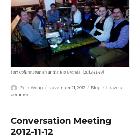
Fort Collins Spanish at the Rio Grande. (2012-11-19)
Author
Posted
Categories
Felix Wong
November 21, 2012
Blog
Leave a
on
on
comment
Conversation
Meeting
2012-
Conversation Meeting
11-
19
2012-11-12