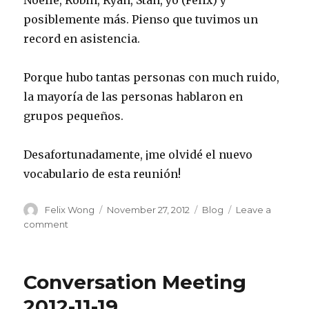
Noelle, Robin, Ryan, Stan, yo (Felix) y
posiblemente más. Pienso que tuvimos un
record en asistencia.
Porque hubo tantas personas con much ruido,
la mayoría de las personas hablaron en
grupos pequeños.
Desafortunadamente, ¡me olvidé el nuevo
vocabulario de esta reunión!
Author
Posted
Categories
Felix Wong
November 27, 2012
Blog
Leave a
on
on
comment
Conversation
Meeting
2012-
Conversation Meeting
11-
26
2012-11-19