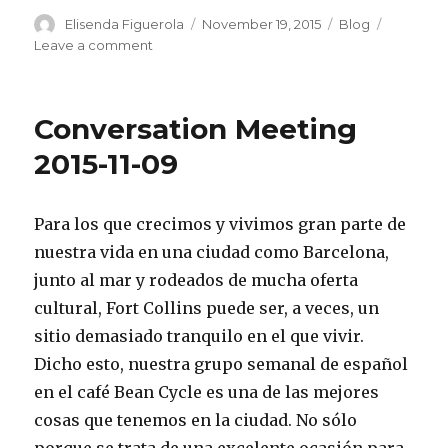
Author
Posted
Categories
Elisenda Figuerola
November 19, 2015
Blog
on
on
Leave a comment
Conversation
Meeting
2015-
Conversation Meeting
11-
16
2015-11-09
Para los que crecimos y vivimos gran parte de
nuestra vida en una ciudad como Barcelona,
junto al mar y rodeados de mucha oferta
cultural, Fort Collins puede ser, a veces, un
sitio demasiado tranquilo en el que vivir.
Dicho esto, nuestra grupo semanal de español
en el café Bean Cycle es una de las mejores
cosas que tenemos en la ciudad. No sólo