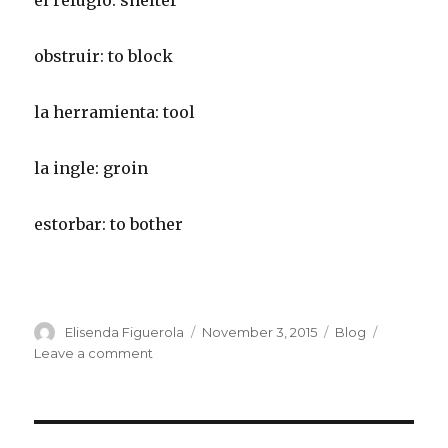
el refugio: shelter
obstruir: to block
la herramienta: tool
la ingle: groin
estorbar: to bother
Author
Posted
Categories
Elisenda Figuerola
November 3, 2015
Blog
on
on
Leave a comment
Conversation
Meeting
2015-
11-