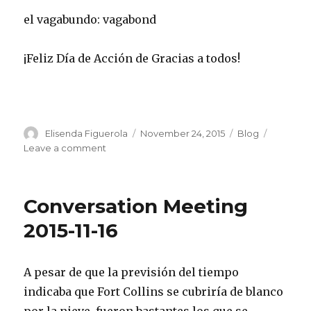
el vagabundo: vagabond
¡Feliz Día de Acción de Gracias a todos!
Author
Posted
Categories
Elisenda Figuerola
November 24, 2015
Blog
on
on
Leave a comment
Conversation
Meeting
2015-
Conversation Meeting
11-
23
2015-11-16
A pesar de que la previsión del tiempo
indicaba que Fort Collins se cubriría de blanco