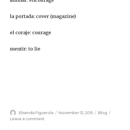
animar: encourage
la portada: cover (magazine)
el coraje: courage
mentir: to lie
Author
Posted
Categories
Elisenda Figuerola
November 12, 2015
Blog
on
on
Leave a comment
Conversation