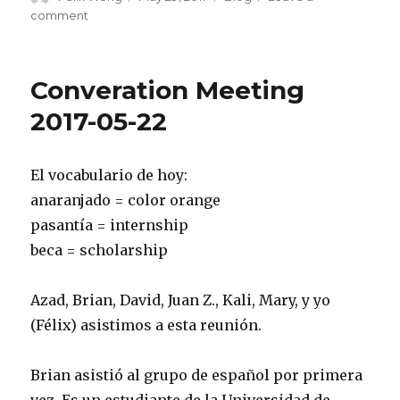
on
on
comment
Conversation
Meeting
2017-
Converation Meeting
05-
29
2017-05-22
El vocabulario de hoy:
anaranjado = color orange
pasantía = internship
beca = scholarship
Azad, Brian, David, Juan Z., Kali, Mary, y yo
(Félix) asistimos a esta reunión.
Brian asistió al grupo de español por primera