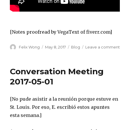
[Notes proofread by VegaText of fiverr.com]
Author
Posted
Categories
on
Felix Wong
May 8, 2017
Blog
Leave a comment
on
Conv
Meet
2017-
Conversation Meeting
05-
08
2017-05-01
[No pude asistir a la reunión porque estuve en
St. Louis. Por eso, E. escribió estos apuntes
esta semana.]