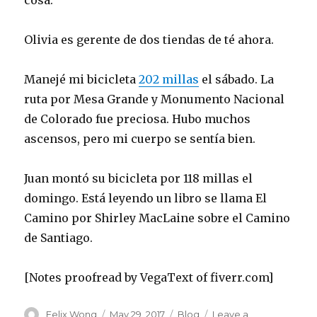
cosa.
Olivia es gerente de dos tiendas de té ahora.
Manejé mi bicicleta
202 millas
el sábado. La
ruta por Mesa Grande y Monumento Nacional
de Colorado fue preciosa. Hubo muchos
ascensos, pero mi cuerpo se sentía bien.
Juan montó su bicicleta por 118 millas el
domingo. Está leyendo un libro se llama El
Camino por Shirley MacLaine sobre el Camino
de Santiago.
[Notes proofread by VegaText of fiverr.com]
Author
Posted
Categories
Felix Wong
May 29, 2017
Blog
Leave a