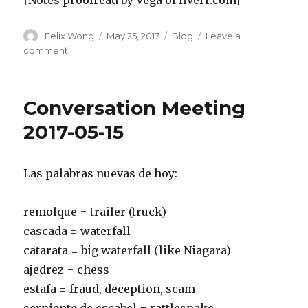
[Notes proofread by Vega of fiverr.com]
Author
Posted
Categories
Felix Wong
May 25, 2017
Blog
Leave a
on
on
comment
Converation
Meeting
2017-
Conversation Meeting
05-
22
2017-05-15
Las palabras nuevas de hoy:
remolque = trailer (truck)
cascada = waterfall
catarata = big waterfall (like Niagara)
ajedrez = chess
estafa = fraud, deception, scam