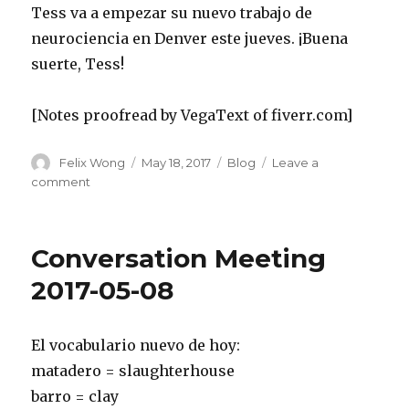
Tess va a empezar su nuevo trabajo de
neurociencia en Denver este jueves. ¡Buena
suerte, Tess!
[Notes proofread by VegaText of fiverr.com]
Author
Posted
Categories
Felix Wong
May 18, 2017
Blog
Leave a
on
on
comment
Conversation
Meeting
2017-
Conversation Meeting
05-
15
2017-05-08
El vocabulario nuevo de hoy:
matadero = slaughterhouse
barro = clay