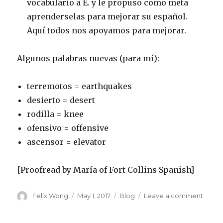
vocabulario a E. y le propuso como meta
aprenderselas para mejorar su español.
Aquí todos nos apoyamos para mejorar.
Algunos palabras nuevas (para mí):
terremotos = earthquakes
desierto = desert
rodilla = knee
ofensivo = offensive
ascensor = elevator
[Proofread by María of Fort Collins Spanish]
Author
Posted
Categories
on
Felix Wong
May 1, 2017
Blog
Leave a comment
on
Conve
Meeti