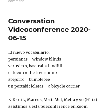
on
on
comment
Conversation
Videoconference
2020-
Conversation
06-
22
Videoconference 2020-
06-15
El nuevo vocabulario:
persianas = window blinds
vertedero, basural = landfill
el tocón = the tree stump
abejorro = bumblebee
un portabicicletas = a bicycle carrier
E, Kartik, Marcos, Matt, Mel, Melia y yo (Félix)
asistimos a esta teleconference en Zoom.