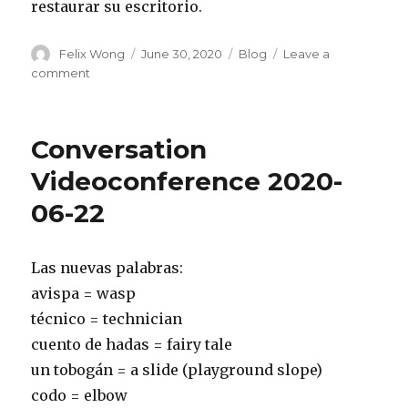
restaurar su escritorio.
Author
Posted
Categories
Felix Wong
June 30, 2020
Blog
Leave a
on
on
comment
Conversation
Videoconference
2020-
Conversation
06-
29
Videoconference 2020-
06-22
Las nuevas palabras:
avispa = wasp
técnico = technician
cuento de hadas = fairy tale
un tobogán = a slide (playground slope)
codo = elbow