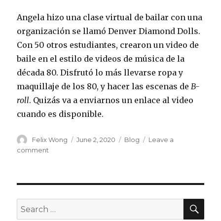
Angela hizo una clase virtual de bailar con una
organización se llamó Denver Diamond Dolls.
Con 50 otros estudiantes, crearon un video de
baile en el estilo de videos de música de la
década 80. Disfrutó lo más llevarse ropa y
maquillaje de los 80, y hacer las escenas de
B-
roll
. Quizás va a enviarnos un enlace al video
cuando es disponible.
Author
Posted
Categories
Felix Wong
June 2, 2020
Blog
Leave a
on
on
comment
Conversation
Videoconference
2020-
06-
01
SEA
Search
for: