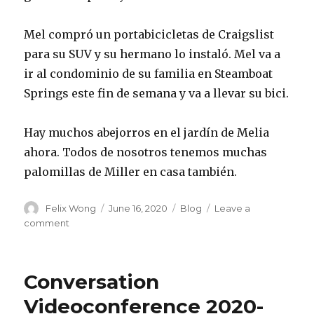
Mel compró un portabicicletas de Craigslist
para su SUV y su hermano lo instaló. Mel va a
ir al condominio de su familia en Steamboat
Springs este fin de semana y va a llevar su bici.
Hay muchos abejorros en el jardín de Melia
ahora. Todos de nosotros tenemos muchas
palomillas de Miller en casa también.
Author
Posted
Categories
Felix Wong
June 16, 2020
Blog
Leave a
on
on
comment
Conversation
Videoconference
2020-
Conversation
06-
15
Videoconference 2020-