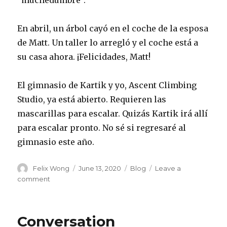
“muchedumbre”.
En abril, un árbol cayó en el coche de la esposa
de Matt. Un taller lo arregló y el coche está a
su casa ahora. ¡Felicidades, Matt!
El gimnasio de Kartik y yo, Ascent Climbing
Studio, ya está abierto. Requieren las
mascarillas para escalar. Quizás Kartik irá allí
para escalar pronto. No sé si regresaré al
gimnasio este año.
Author
Posted
Categories
Felix Wong
June 13, 2020
Blog
Leave a
on
on
comment
Conversation
Videoconference
2020-
Conversation
06-