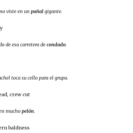
mo viste en un
pañal
gigante.
ry
do de esa carretera de
condado
.
hel toca su cello para el grupo.
ead, crew cut
enen mucho
pelón
.
tern baldness