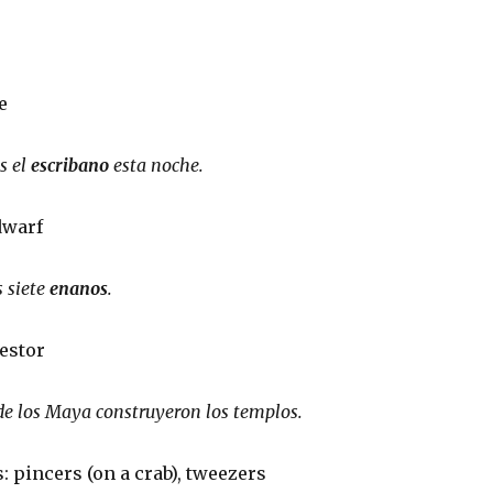
e
s el
escribano
esta noche.
dwarf
s siete
enanos
.
estor
e los Maya construyeron los templos.
: pincers (on a crab), tweezers