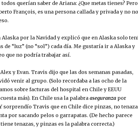
 todos querían saber de Ariana: ¿Que metas tienes? Pero
erto François, es una persona callada y privada y no n
eso.
 Alaska por la Navidad y explicó que en Alaska solo ten
s de “luz” (no “sol”) cada día. Me gustaría ir a Alaska y
o que no podría trabajar así.
 Alex y Evan. Travis dijo que las dos semanas pasadas,
dó venir al grupo. (Solo recordaba a las ocho de la
bamos sobre facturas del hospital en Chile y EEUU
cuesta más). En Chile usa la palabra
aseguranza
por
Y sorprendío Travis que en Chile dice pinzas, no tenaza
nta por sacando pelos o garrapatas. (De hecho parece
tiene tenazas, y pinzas es la palabra correcta.)