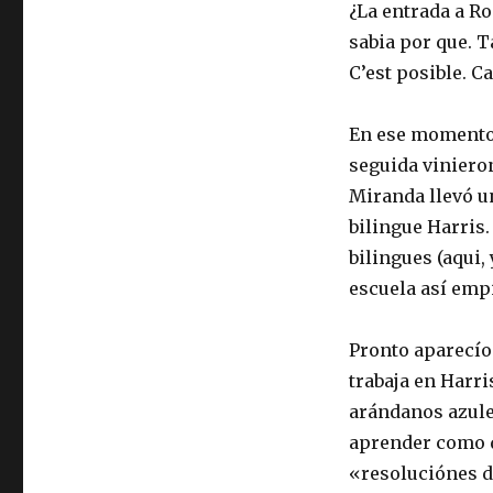
¿La entrada a Ro
sabia por que. T
C’est posible. C
En ese momento 
seguida viniero
Miranda llevó u
bilingue Harris.
bilingues (aqui
escuela así empi
Pronto aparecío
trabaja en Harri
arándanos azules
aprender como d
«resoluciónes d