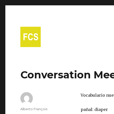
A free Spanish conversational group in Fort Collins!
Fort Collins Spanish
Conversation Mee
Vocabulario nue
Author
Alberto François
pañal: diaper