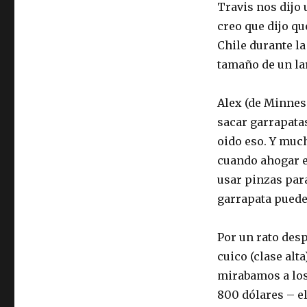
Travis nos dijo
creo que dijo qu
Chile durante l
tamaño de un la
Alex (de Minnes
sacar garrapatas
oido eso. Y muc
cuando ahogar e
usar pinzas para
garrapata pued
Por un rato desp
cuico (clase alt
mirabamos a los 
800 dólares – el