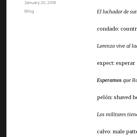
Posted
January 20, 2016
on
Categories
Blog
El luchador de su
condado: count
Lorenzo vive al la
expect: esperar
Esperamos
que Rac
pelón: shaved h
Los militares ti
calvo: male pat