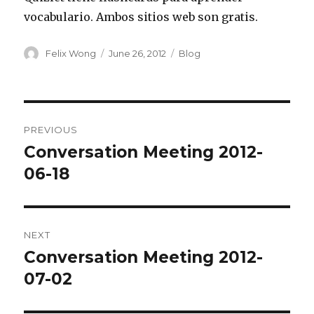
vocabulario. Ambos sitios web son gratis.
Author
Posted
Categories
Felix Wong
June 26, 2012
Blog
on
Post
PREVIOUS
navigation
Conversation Meeting 2012-
Previous
post:
06-18
NEXT
Conversation Meeting 2012-
Next
post:
07-02