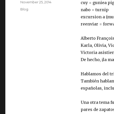
Posted
November 25, 2014
cuy = guniea pi
on
Categories
Blog
nabo = turnip
excursion a (mus
reenviar = forw
Alberto François,
Karla, Olivia, Vi
Victoria asistie
De hecho, ¡la ma
Hablamos del tri
También hablamo
españolas, inclu
Una otra tema f
pares de zapatos