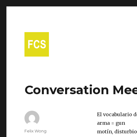
A free Spanish conversational group in Fort Collins!
Fort Collins Spanish
Conversation Mee
El vocabulario d
arma = gun
Author
Felix Wong
motín, disturbio