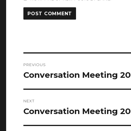
Post
PREVIOUS
navigation
Conversation Meeting 201
Previous
post:
NEXT
Conversation Meeting 20
Next
post: