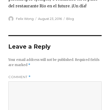
del restaurante Rio en el future. ¡Un día!
Author
Posted
Categories
Felix Wong
August 23, 2016
Blog
on
Leave a Reply
Your email address will not be published.
Required fields
are marked
*
COMMENT
*