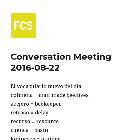
Fort Collins Spanish
Conversation Meeting
2016-08-22
El vocabulario nuevo del día:
colmena = man-made beehives
abejero = beekeeper
retraso = delay
recurso = resource
cuenca = basin
Juniperos = juniper