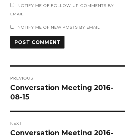
NOTIFY ME OF FOLLOW-UP COMMENTS BY
EMAIL.
NOTIFY ME OF NEW POSTS BY EMAIL.
Post
PREVIOUS
navigation
Conversation Meeting 2016-
Previous
post:
08-15
NEXT
Conversation Meeting 2016-
Next