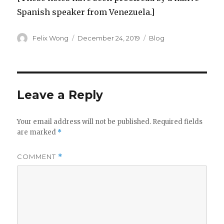
Spanish speaker from Venezuela.]
Author
Posted
Categories
Felix Wong
December 24, 2019
Blog
on
Leave a Reply
Your email address will not be published.
Required fields
are marked
*
COMMENT
*