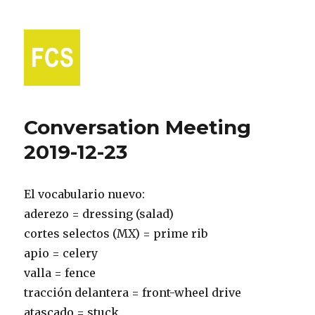
Fort Collins Spanish
Conversation Meeting
2019-12-23
El vocabulario nuevo:
aderezo = dressing (salad)
cortes selectos (MX) = prime rib
apio = celery
valla = fence
tracción delantera = front-wheel drive
atascado = stuck