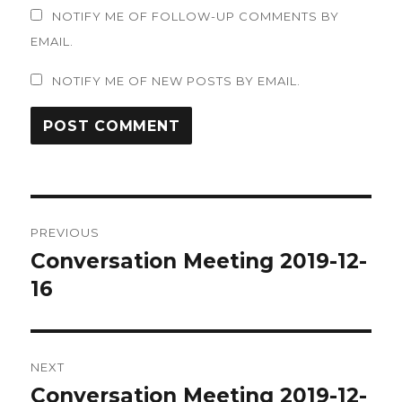
NOTIFY ME OF FOLLOW-UP COMMENTS BY
EMAIL.
NOTIFY ME OF NEW POSTS BY EMAIL.
Post
PREVIOUS
navigation
Conversation Meeting 2019-12-
Previous
post:
16
NEXT
Conversation Meeting 2019-12-
Next