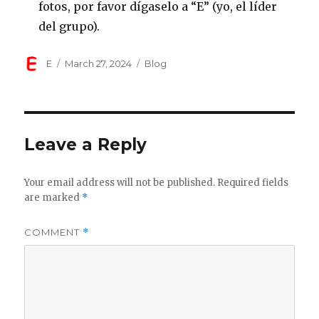
fotos, por favor dígaselo a “E” (yo, el líder
del grupo).
Author
Posted
Categories
E
March 27, 2024
Blog
on
Leave a Reply
Your email address will not be published.
Required fields
are marked
*
COMMENT
*