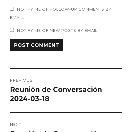
NOTIFY ME OF FOLLOW-UP COMMENTS BY
EMAIL.
NOTIFY ME OF NEW POSTS BY EMAIL.
Post
PREVIOUS
navigation
Reunión de Conversación
Previous
post:
2024-03-18
NEXT