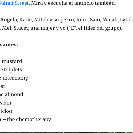
alnut Street
. Mira y escucha el anuncio también.
 Angela, Katie, Mitch y su perro, John, Sam, Micah, Lynda
, Mel, Stacey, una mujer y yo (“E”, el líder del grupo).
santes:
e mustard
he triplets
e internship
ust
he almond
cabin
ricket
a – the chemotherapy