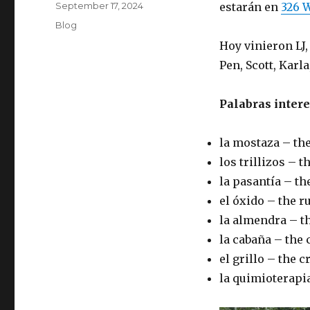
Posted
September 17, 2024
estarán en
326 W
on
Categories
Blog
Hoy vinieron LJ,
Pen, Scott, Karla
Palabras intere
la mostaza – th
los trillizos – t
la pasantía – th
el óxido – the r
la almendra – t
la cabaña – the 
el grillo – the c
la quimioterapi