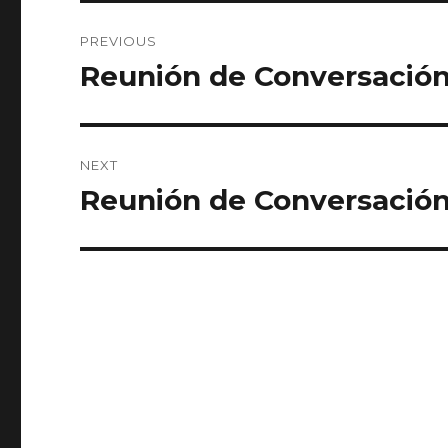
Post
PREVIOUS
navigation
Reunión de Conversació
Previous
post:
NEXT
Reunión de Conversación
Next
post: