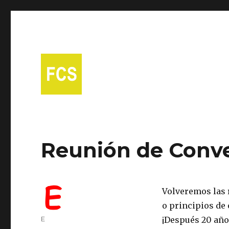
A free Spanish conversational group in Fort Collins!
Fort Collins Spanish
Reunión de Conv
Volveremos las 
o principios de 
Author
E
¡Después 20 añ