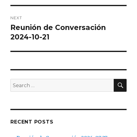
NEXT
Reunión de Conversación
Next
post:
2024-10-21
SEA
Search
for:
RECENT POSTS