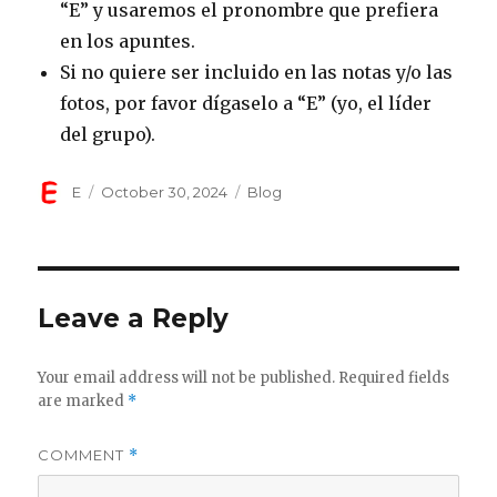
“E” y usaremos el pronombre que prefiera
en los apuntes.
Si no quiere ser incluido en las notas y/o las
fotos, por favor dígaselo a “E” (yo, el líder
del grupo).
Author
Posted
Categories
E
October 30, 2024
Blog
on
Leave a Reply
Your email address will not be published.
Required fields
are marked
*
COMMENT
*