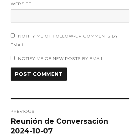
WEBSITE
NOTIFY ME OF FOLLOW-UP COMMENTS BY
EMAIL.
NOTIFY ME OF NEW POSTS BY EMAIL.
Post
PREVIOUS
navigation
Reunión de Conversación
Previous
post:
2024-10-07