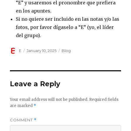
“E” y usaremos el pronombre que prefiera
en los apuntes.
Si no quiere ser incluido en las notas y/o las
fotos, por favor dígaselo a “E” (yo, el líder
del grupo).
Author
Posted
Categories
E
January 10, 2025
Blog
on
Leave a Reply
Your email address will not be published.
Required fields
are marked
*
COMMENT
*