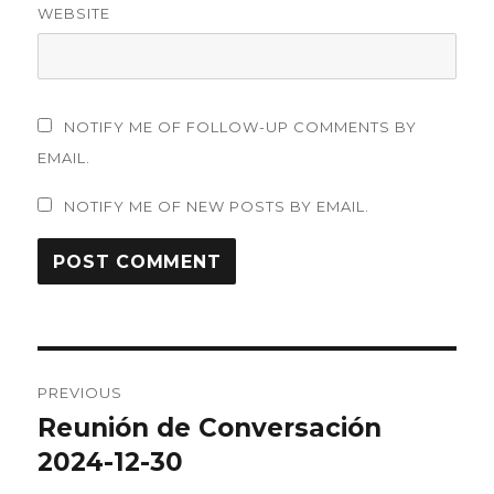
WEBSITE
NOTIFY ME OF FOLLOW-UP COMMENTS BY
EMAIL.
NOTIFY ME OF NEW POSTS BY EMAIL.
Post
PREVIOUS
navigation
Reunión de Conversación
Previous
post:
2024-12-30