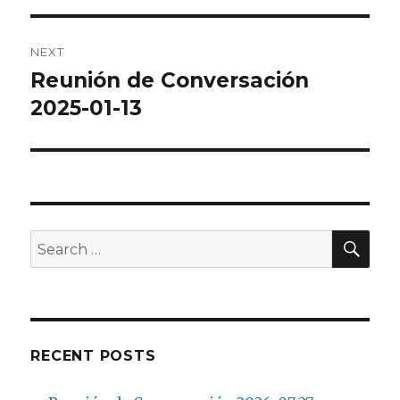
NEXT
Reunión de Conversación
Next
post:
2025-01-13
SEA
Search
for:
RECENT POSTS