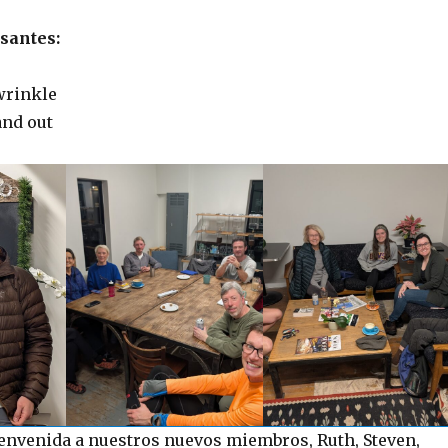
santes:
wrinkle
and out
ienvenida a nuestros nuevos miembros, Ruth, Steven,