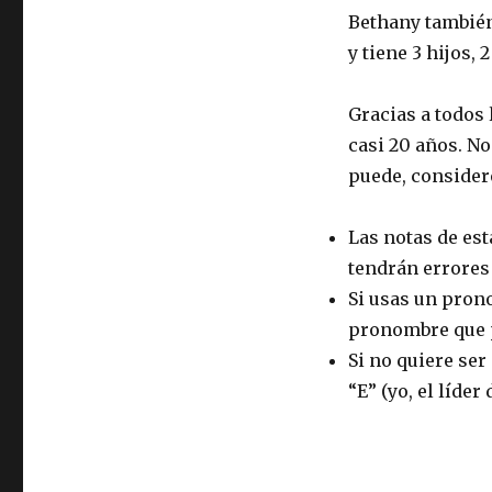
Bethany también 
y tiene 3 hijos, 
Gracias a todos
casi 20 años. No
puede, consider
Las notas de es
tendrán errores
Si usas un pron
pronombre que p
Si no quiere ser 
“E” (yo, el líder 