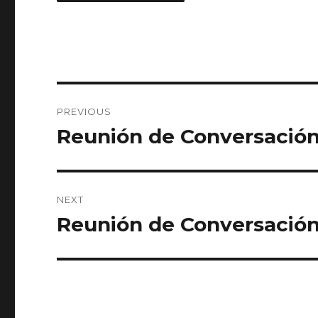
Post
PREVIOUS
navigation
Reunión de Conversación
Previous
post:
NEXT
Reunión de Conversación
Next
post: