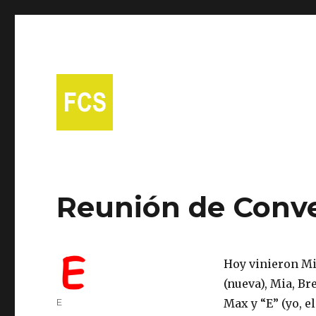
A free Spanish conversational group in Fort Collins!
Fort Collins Spanish
Reunión de Conve
Hoy vinieron Mic
(nueva), Mia, Bre
Author
E
Max y “E” (yo, el