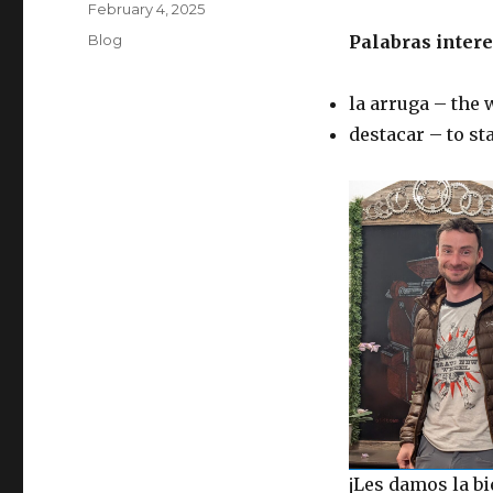
Posted
February 4, 2025
on
Categories
Blog
Palabras intere
la arruga – the 
destacar – to st
¡Les damos la b