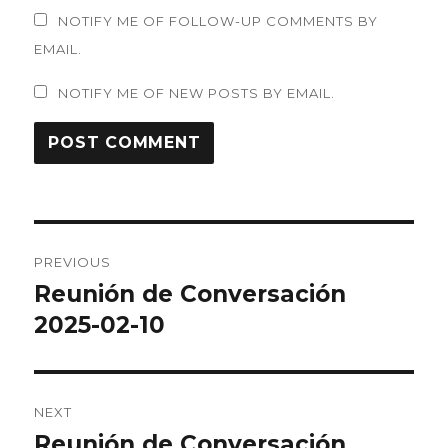
NOTIFY ME OF FOLLOW-UP COMMENTS BY
EMAIL.
NOTIFY ME OF NEW POSTS BY EMAIL.
Post
PREVIOUS
navigation
Reunión de Conversación
Previous
post:
2025-02-10
NEXT
Reunión de Conversación
Next