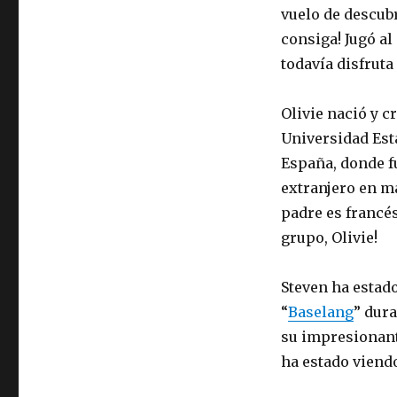
vuelo de descubr
consiga! Jugó al
todavía disfruta
Olivie nació y c
Universidad Esta
España, donde f
extranjero en ma
padre es francés
grupo, Olivie!
Steven ha estad
“
Baselang
” dur
su impresionant
ha estado viend