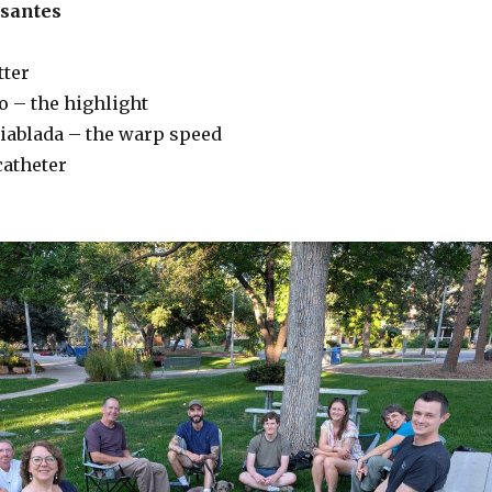
esantes
tter
o – the highlight
diablada – the warp speed
catheter