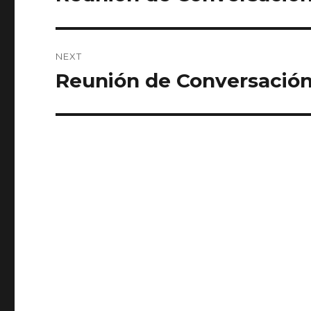
post:
NEXT
Reunión de Conversación
Next
post: