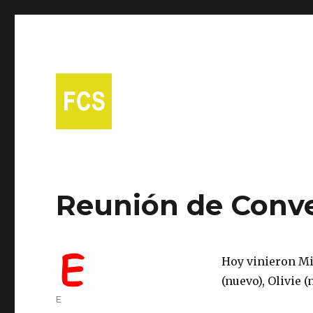
A free Spanish conversational group in Fort Collins!
Fort Collins Spanish
Reunión de Conve
Hoy vinieron Mit
(nuevo), Olivie (
Author
E