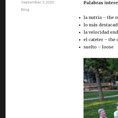
Posted
September 3, 2025
Palabras inter
on
Categories
Blog
la nutria – the o
lo más destacad
la velocidad en
el cateter – the 
suelto – loose