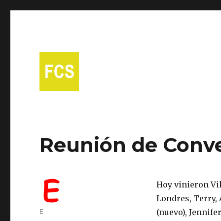
A free Spanish conversational group in Fort Collins!
Fort Collins Spanish
Reunión de Conve
Hoy vinieron Vik
Londres, Terry,
Author
E
(nuevo), Jennife