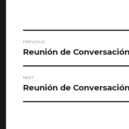
Post
PREVIOUS
navigation
Reunión de Conversación
Previous
post:
NEXT
Reunión de Conversación 
Next
post: