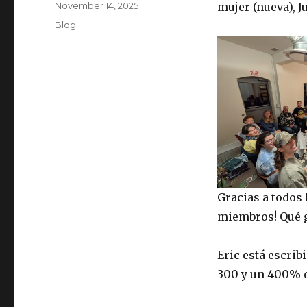
Posted
November 14, 2025
mujer (nueva), Ju
on
Categories
Blog
Gracias a todos 
miembros! Qué g
Eric está escrib
300 y un 400% de