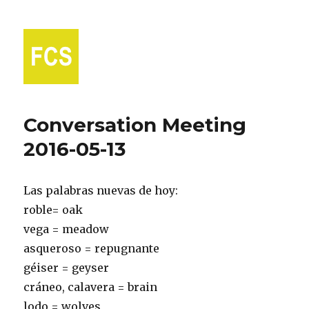
Fort Collins Spanish
Conversation Meeting
2016-05-13
Las palabras nuevas de hoy:
roble= oak
vega = meadow
asqueroso = repugnante
géiser = geyser
cráneo, calavera = brain
lodo = wolves