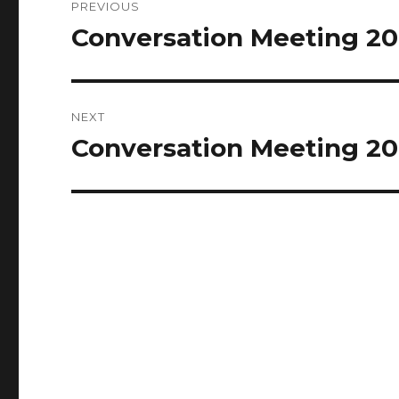
PREVIOUS
navigation
Conversation Meeting 20
Previous
post:
NEXT
Conversation Meeting 20
Next
post: