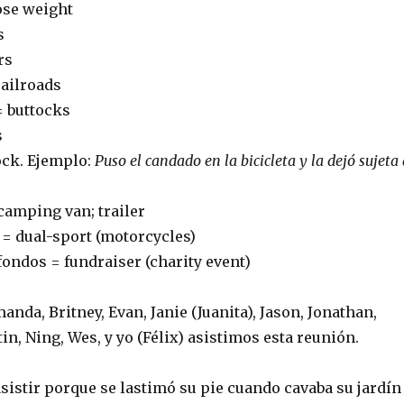
ose weight
s
rs
railroads
= buttocks
s
ock. Ejemplo:
Puso el candado en la bicicleta y la dejó sujeta 
camping van; trailer
 = dual-sport (motorcycles)
ondos = fundraiser (charity event)
manda, Britney, Evan, Janie (Juanita), Jason, Jonathan,
tin, Ning, Wes, y yo (Félix) asistimos esta reunión.
asistir porque se lastimó su pie cuando cavaba su jardín