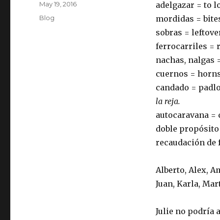
Posted
May 19, 2016
adelgazar = to l
on
Categories
Blog
mordidas = bite
sobras = leftove
ferrocarriles = 
nachas, nalgas 
cuernos = horn
candado = padl
la reja.
autocaravana = 
doble propósito
recaudación de f
Alberto, Alex, A
Juan, Karla, Mar
Julie no podría 