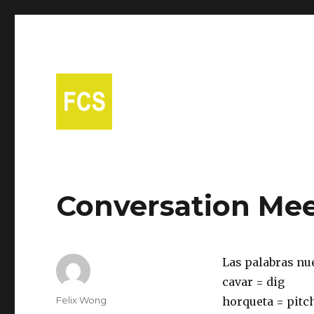
A free Spanish conversational group in Fort Collins!
Fort Collins Spanish
Conversation Mee
Las palabras nu
cavar = dig
Author
Felix Wong
horqueta = pitc