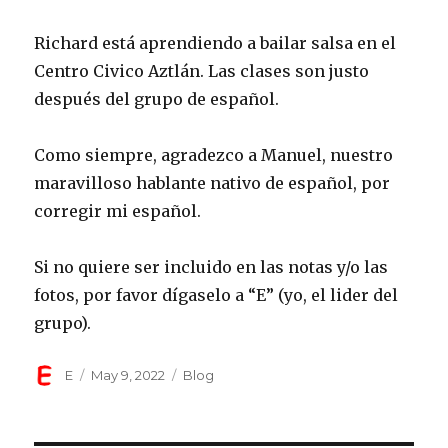
Richard está aprendiendo a bailar salsa en el
Centro Civico Aztlán. Las clases son justo
después del grupo de español.
Como siempre, agradezco a Manuel, nuestro
maravilloso hablante nativo de español, por
corregir mi español.
Si no quiere ser incluido en las notas y/o las
fotos, por favor dígaselo a “E” (yo, el lider del
grupo).
Author
Posted
Categories
E
May 9, 2022
Blog
on