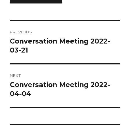
Post
PREVIOUS
navigation
Conversation Meeting 2022-
Previous
post:
03-21
NEXT
Conversation Meeting 2022-
Next
post:
04-04