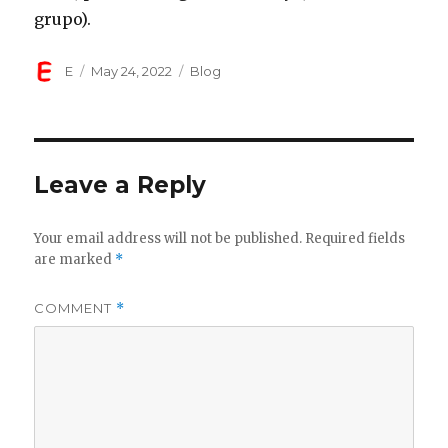
grupo).
Author
Posted
Categories
E
May 24, 2022
Blog
on
Leave a Reply
Your email address will not be published.
Required fields
are marked
*
COMMENT
*