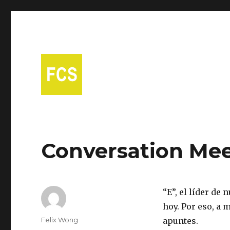
A free Spanish conversational group in Fort Collins!
Fort Collins Spanish
Conversation Mee
“E”, el líder de
hoy. Por eso, a m
Author
Felix Wong
apuntes.