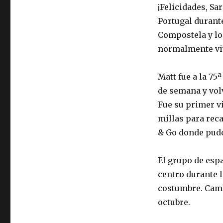
¡Felicidades, Sa
Portugal durante
Compostela y los
normalmente viv
Matt fue a la 75
de semana y volv
Fue su primer vi
millas para rec
& Go donde pudo
El grupo de espa
centro durante l
costumbre. Cambi
octubre.