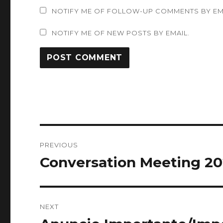
NOTIFY ME OF FOLLOW-UP COMMENTS BY EM
NOTIFY ME OF NEW POSTS BY EMAIL.
Post
PREVIOUS
navigation
Conversation Meeting 20
Previous
post:
NEXT
Next