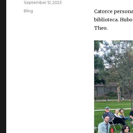
Posted
September 12, 2023
on
Categories
Blog
Catorce personas
biblioteca. Hub
Theo.