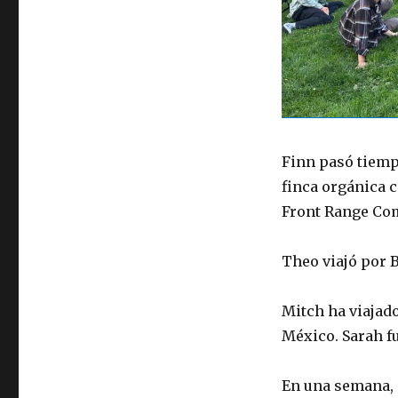
Finn pasó tiempo
finca orgánica 
Front Range Co
Theo viajó por 
Mitch ha viajado
México. Sarah f
En una semana, 