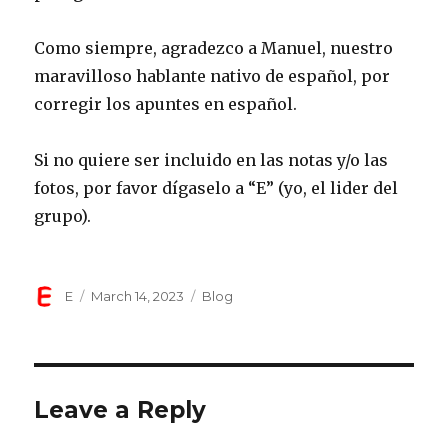
Como siempre, agradezco a Manuel, nuestro
maravilloso hablante nativo de español, por
corregir los apuntes en español.
Si no quiere ser incluido en las notas y/o las
fotos, por favor dígaselo a “E” (yo, el lider del
grupo).
Author
Posted
Categories
E
March 14, 2023
Blog
on
Leave a Reply