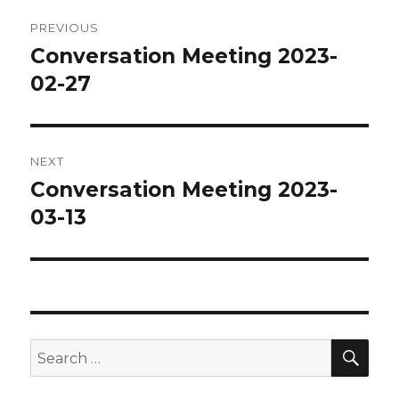
Post
PREVIOUS
navigation
Conversation Meeting 2023-
Previous
post:
02-27
NEXT
Conversation Meeting 2023-
Next
post:
03-13
SEA
Search
for: